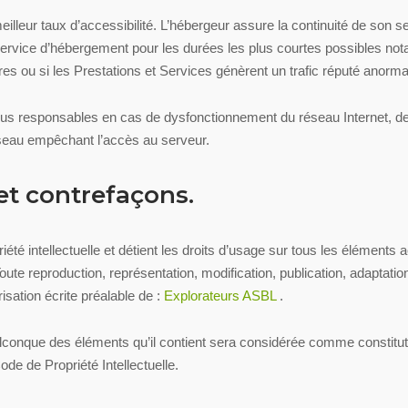
meilleur taux d’accessibilité. L’hébergeur assure la continuité de son s
 service d’hébergement pour les durées les plus courtes possibles no
ures ou si les Prestations et Services génèrent un trafic réputé anorma
enus responsables en cas de dysfonctionnement du réseau Internet, des
seau empêchant l’accès au serveur.
 et contrefaçons.
riété intellectuelle et détient les droits d’usage sur tous les éléments 
te reproduction, représentation, modification, publication, adaptation
risation écrite préalable de :
Explorateurs ASBL
.
quelconque des éléments qu’il contient sera considérée comme constit
ode de Propriété Intellectuelle.