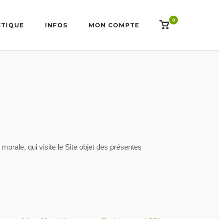
0
View
CTIQUE
INFOS
MON COMPTE
shopping
cart
orale, qui visite le Site objet des présentes